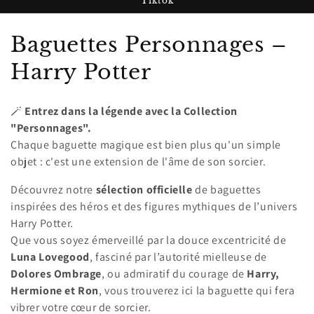
Tiktok
C
Baguettes Personnages –
o
Harry Potter
l
🪄
Entrez dans la légende avec la Collection
l
"Personnages".
Chaque baguette magique est bien plus qu'un simple
e
objet : c'est une extension de l'âme de son sorcier.
c
Découvrez notre
sélection officielle
de baguettes
t
inspirées des héros et des figures mythiques de l’univers
Harry Potter.
i
Que vous soyez émerveillé par la douce excentricité de
o
Luna Lovegood
, fasciné par l’autorité mielleuse de
Dolores Ombrage
, ou admiratif du courage de
Harry,
n
Hermione et Ron
, vous trouverez ici la baguette qui fera
vibrer votre cœur de sorcier.