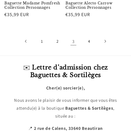
Baguette Madame Pomfresh
Baguette Alecto Carrow
Collection Personnages
Collection Personnages
Prix
€35,99 EUR
Prix
€35,99 EUR
habituel
habituel
1
2
3
4
✉️
Lettre d’admission chez
Baguettes & Sortilèges
Cher(e) sorcier(e),
Nous avons le plaisir de vous informer que vous êtes
attendu(e) à la boutique
Baguettes & Sortilèges
,
située au :
📍
2 rue de Calens, 33640 Beautiran