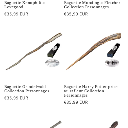
Baguette Xenophilius
Baguette Mondingus Fletcher
Lovegood
Collection Personnages
Prix
€35,99 EUR
Prix
€35,99 EUR
habituel
habituel
Baguette Grindelwald
Baguette Harry Potter prise
Collection Personnages
au rafleur Collection
Personnages
Prix
€35,99 EUR
Prix
€35,99 EUR
habituel
habituel