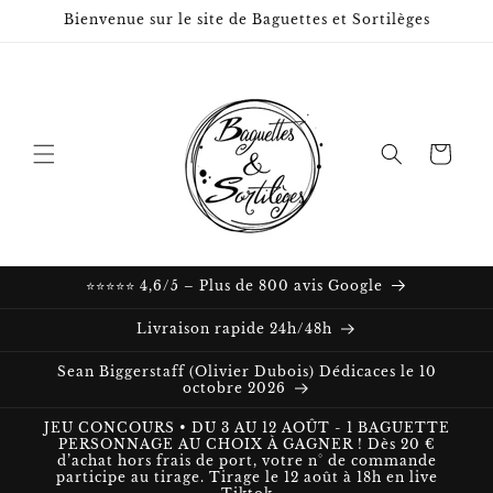
et passer
Bienvenue sur le site de Baguettes et Sortilèges
au
contenu
Panier
⭐⭐⭐⭐⭐ 4,6/5 – Plus de 800 avis Google
Livraison rapide 24h/48h
Sean Biggerstaff (Olivier Dubois) Dédicaces le 10
octobre 2026
JEU CONCOURS • DU 3 AU 12 AOÛT - 1 BAGUETTE
PERSONNAGE AU CHOIX À GAGNER ! Dès 20 €
d’achat hors frais de port, votre n° de commande
participe au tirage. Tirage le 12 août à 18h en live