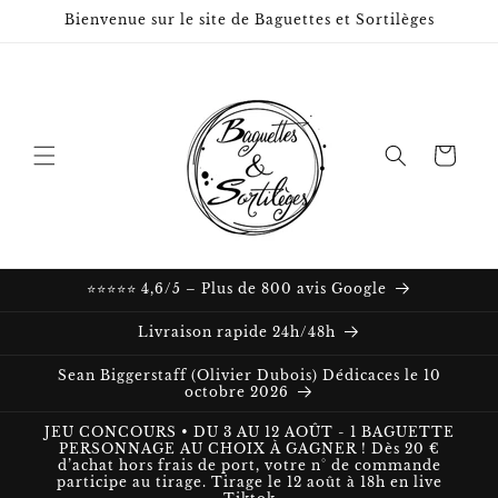
et passer
Bienvenue sur le site de Baguettes et Sortilèges
au
contenu
Panier
⭐⭐⭐⭐⭐ 4,6/5 – Plus de 800 avis Google
Livraison rapide 24h/48h
Sean Biggerstaff (Olivier Dubois) Dédicaces le 10
octobre 2026
JEU CONCOURS • DU 3 AU 12 AOÛT - 1 BAGUETTE
PERSONNAGE AU CHOIX À GAGNER ! Dès 20 €
d’achat hors frais de port, votre n° de commande
participe au tirage. Tirage le 12 août à 18h en live