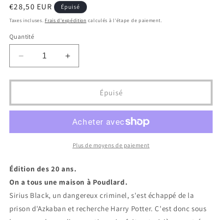
Prix
€28,50 EUR
Épuisé
habituel
Taxes incluses.
Frais d'expédition
calculés à l'étape de paiement.
Quantité
Réduire
Augmenter
la
la
quantité
quantité
de
de
Épuisé
Harry
Harry
Potter
Potter
et
et
Le
Le
Prisonnier
Prisonnier
Plus de moyens de paiement
d&#39;Azkaban
d&#39;Azkaban
Edition
Edition
Édition des 20 ans.
Poufsouffle
Poufsouffle
On a tous une maison à Poudlard.
Sirius Black, un dangereux criminel, s'est échappé de la
prison d'Azkaban et recherche Harry Potter. C'est donc sous