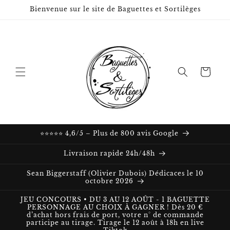
et passer
Bienvenue sur le site de Baguettes et Sortilèges
au
contenu
Panier
⭐⭐⭐⭐⭐ 4,6/5 – Plus de 800 avis Google
Livraison rapide 24h/48h
Sean Biggerstaff (Olivier Dubois) Dédicaces le 10
octobre 2026
JEU CONCOURS • DU 3 AU 12 AOÛT - 1 BAGUETTE
PERSONNAGE AU CHOIX À GAGNER ! Dès 20 €
d’achat hors frais de port, votre n° de commande
participe au tirage. Tirage le 12 août à 18h en live