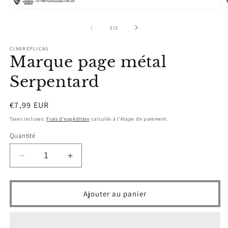
Ouvrir
O
le
le
média
m
de
1
/
2
1
2
dans
d
CINEREPLICAS
une
u
Marque page métal
fenêtre
f
modale
m
Serpentard
Prix
€7,99 EUR
habituel
Taxes incluses.
Frais d'expédition
calculés à l'étape de paiement.
Quantité
Réduire
Augmenter
la
la
quantité
quantité
de
de
Ajouter au panier
Marque
Marque
page
page
métal
métal