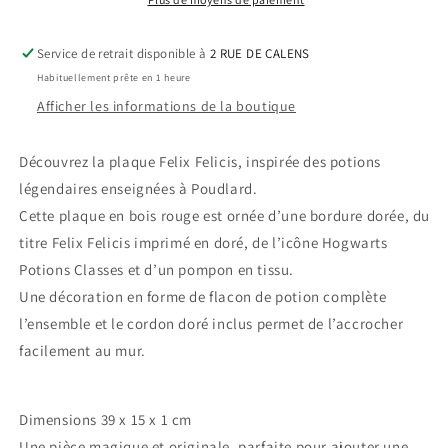
Potter
Potter
Service de retrait disponible à
2 RUE DE CALENS
Habituellement prête en 1 heure
Afficher les informations de la boutique
Découvrez la plaque Felix Felicis, inspirée des potions
légendaires enseignées à
Poudlard
.
Cette plaque en bois rouge est ornée d’une bordure dorée, du
titre Felix Felicis imprimé en doré, de l’icône Hogwarts
Potions Classes et d’un pompon en tissu.
Une décoration en forme de flacon de potion complète
l’ensemble et le cordon doré inclus permet de l’accrocher
facilement au mur.
Dimensions 39 x 15 x 1 cm
Une pièce magique et originale, parfaite pour ajouter une