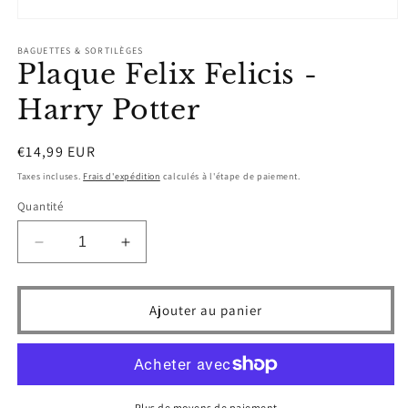
Ouvrir
le
média
BAGUETTES & SORTILÈGES
Plaque Felix Felicis -
1
dans
une
Harry Potter
fenêtre
modale
Prix
€14,99 EUR
habituel
Taxes incluses.
Frais d'expédition
calculés à l'étape de paiement.
Quantité
Réduire
Augmenter
la
la
quantité
quantité
de
de
Ajouter au panier
Plaque
Plaque
Felix
Felix
Felicis
Felicis
-
-
Harry
Harry
Plus de moyens de paiement