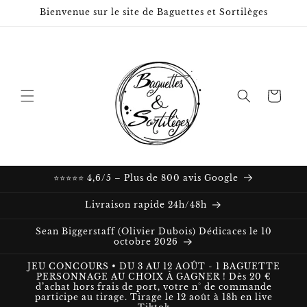
et passer
Bienvenue sur le site de Baguettes et Sortilèges
au
contenu
Panier
⭐⭐⭐⭐⭐ 4,6/5 – Plus de 800 avis Google
Livraison rapide 24h/48h
Sean Biggerstaff (Olivier Dubois) Dédicaces le 10
octobre 2026
JEU CONCOURS • DU 3 AU 12 AOÛT - 1 BAGUETTE
PERSONNAGE AU CHOIX À GAGNER ! Dès 20 €
d’achat hors frais de port, votre n° de commande
participe au tirage. Tirage le 12 août à 18h en live