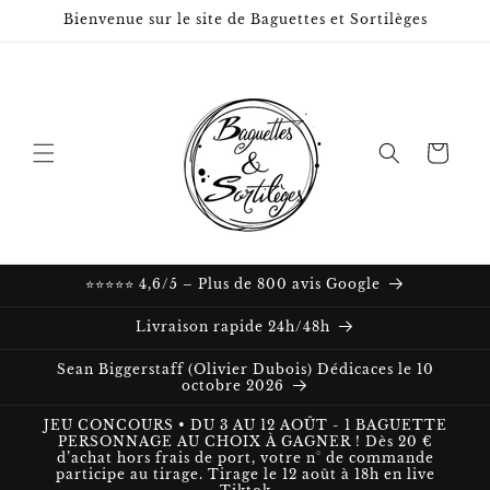
et passer
Bienvenue sur le site de Baguettes et Sortilèges
au
contenu
Panier
⭐⭐⭐⭐⭐ 4,6/5 – Plus de 800 avis Google
Livraison rapide 24h/48h
Sean Biggerstaff (Olivier Dubois) Dédicaces le 10
octobre 2026
JEU CONCOURS • DU 3 AU 12 AOÛT - 1 BAGUETTE
PERSONNAGE AU CHOIX À GAGNER ! Dès 20 €
d’achat hors frais de port, votre n° de commande
participe au tirage. Tirage le 12 août à 18h en live