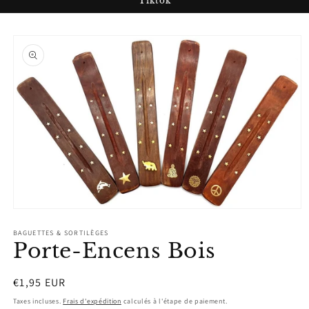
Tiktok
Passer aux
informations
produits
Ouvrir
le
média
BAGUETTES & SORTILÈGES
Porte-Encens Bois
1
dans
une
fenêtre
Prix
€1,95 EUR
modale
habituel
Taxes incluses.
Frais d'expédition
calculés à l'étape de paiement.