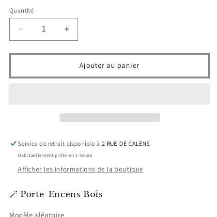
Quantité
Réduire
Augmenter
la
la
quantité
quantité
de
de
Ajouter au panier
Porte-
Porte-
Encens
Encens
Bois
Bois
Service de retrait disponible à
2 RUE DE CALENS
Habituellement prête en 1 heure
Afficher les informations de la boutique
🪄 Porte-Encens Bois
Modèle aléatoire