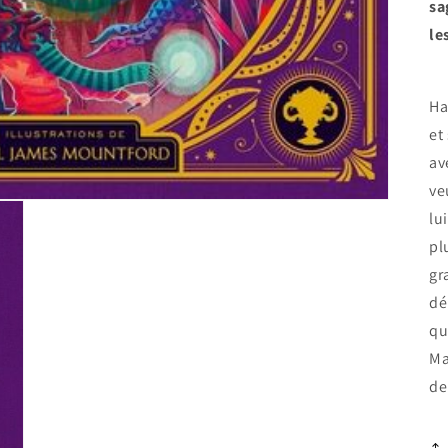
sa
le
Ha
et
av
ve
lu
pl
gr
dé
qu
Ma
de