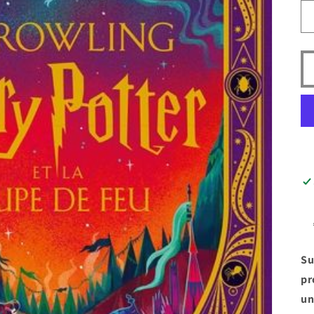
Su
pr
un