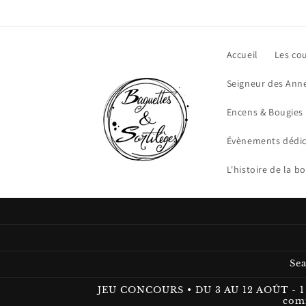
et passer
au
contenu
Accueil
Les cou
Seigneur des Ann
Encens & Bougies
Évènements dédic
L'histoire de la b
Sea
JEU CONCOURS • DU 3 AU 12 AOÛT - 1 
comm