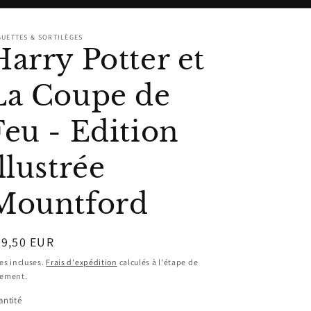
n
UETTES & SORTILÈGES
Harry Potter et
La Coupe de
Feu - Edition
llustrée
Mountford
ix
49,50 EUR
bituel
es incluses.
Frais d'expédition
calculés à l'étape de
iement.
ntité