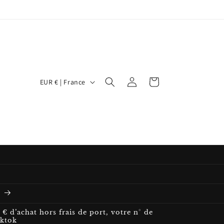
P
Connexion
Panier
EUR € | France
a
y
s
/
r
é
g
6
i
chat hors frais de port, votre n° de
o
iktok