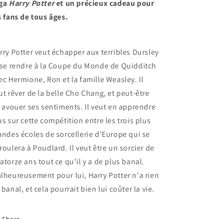
ga
Harry Potter
et un précieux cadeau pour
s fans de tous âges.
rry Potter veut échapper aux terribles Dursley
 se rendre à la Coupe du Monde de Quidditch
ec Hermione, Ron et la famille Weasley. Il
ut rêver de la belle Cho Chang, et peut-être
i avouer ses sentiments. Il veut en apprendre
us sur cette compétition entre les trois plus
andes écoles de sorcellerie d'Europe qui se
roulera à Poudlard. Il veut être un sorcier de
atorze ans tout ce qu'il y a de plus banal.
lheureusement pour lui, Harry Potter n'a rien
 banal, et cela pourrait bien lui coûter la vie.
Share