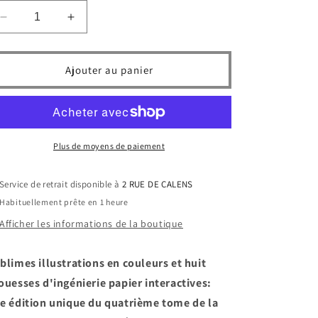
Réduire
Augmenter
la
la
quantité
quantité
de
de
Ajouter au panier
Harry
Harry
Potter
Potter
et
et
La
La
Coupe
Coupe
Plus de moyens de paiement
de
de
Feu
Feu
Service de retrait disponible à
2 RUE DE CALENS
-
-
Edition
Edition
Habituellement prête en 1 heure
illustrée
illustrée
Afficher les informations de la boutique
Mountford
Mountford
blimes illustrations en couleurs et huit
ouesses d'ingénierie papier interactives:
e édition unique du quatrième tome de la