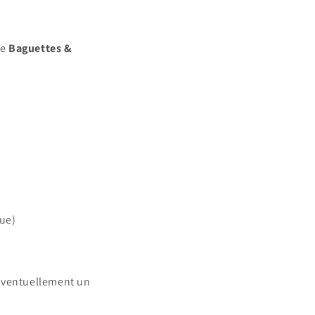
ue
Baguettes &
que)
éventuellement un