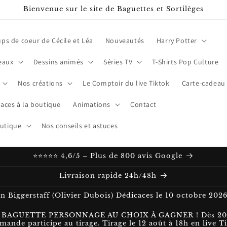
Bienvenue sur le site de Baguettes et Sortilèges
ps de coeur de Cécile et Léa
Nouveautés
Harry Potter
eaux
Dessins animés
Séries TV
T-Shirts Pop Culture
Nos créations
Le Comptoir du live Tiktok
Carte-cadeau
aces à la boutique
Animations
Contact
outique
Nos conseils et astuces
⭐⭐⭐⭐⭐ 4,6/5 – Plus de 800 avis Google
Livraison rapide 24h/48h
n Biggerstaff (Olivier Dubois) Dédicaces le 10 octobre 202
BAGUETTE PERSONNAGE AU CHOIX À GAGNER ! Dès 20 € d’a
ande participe au tirage. Tirage le 12 août à 18h en live T