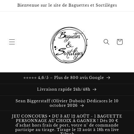
et passer
Bienvenue sur le site de Baguettes et Sortilèges
au
contenu
Panier
⭐⭐⭐⭐⭐ 4,6/5 – Plus de 800 avis Google
Livraison rapide 24h/48h
Sean Biggerstaff (Olivier Dubois) Dédicaces le 10
octobre 2026
JEU CONCOURS • DU 3 AU 12 AOÛT - 1 BAGUETTE
PERSONNAGE AU CHOIX À GAGNER ! Dès 20 €
d’achat hors frais de port, votre n° de commande
participe au tirage. Tirage le 12 août à 18h en live