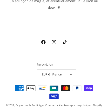
un soupçon de magie, et éventuellement un Gallion ou
deux 💰
Facebook
Instagram
TikTok
Pays/région
EUR € | France
Moyens
de
paiement
© 2026,
Baguettes & Sortilèges
Commerce électronique propulsé par Shopify